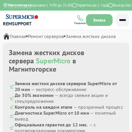
 на Яндекс
Магнитогорск
Ежедневно с 9:00 до 21:00
Гарантия до 1 года
Выезд мастер
Заявка
REMSUPPORT
Позвонить
Главная
Ремонт серверов
Замена жестких дисков
Замена жестких дисков
сервера
SuperMicro
в
Магнитогорске
Замена жестких дисков серверов SuperMicro от
20 мин
— экспресс-обслуживание
До 30% экономии
— всегда свежие акции и
спецпредложения
Контроль на каждом этапе
— прозрачный процесс
Диагностика SuperMicro от 10 мин
— понятный
вывод
Официальная гарантия до 12 мес.
— с
подтверждающими документами