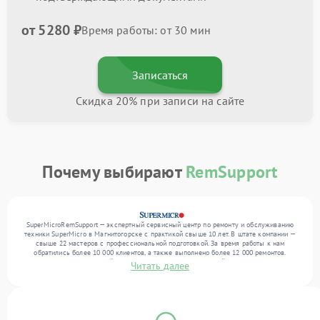
от 5280 ₽
Время работы: от 30 мин
Записаться
Скидка 20% при записи на сайте
Почему выбирают
RemSupport
SuperMicroRemSupport — экспертный сервисный центр по ремонту и обслуживанию
техники SuperMicro в Магнитогорске с практикой свыше 10 лет. В штате компании —
свыше 22 мастеров с профессиональной подготовкой. За время работы к нам
обратились более 10 000 клиентов, а также выполнено более 12 000 ремонтов.
Ежемесячно в сервисный центр поступает более 300 устройств, включая , , . Мы
Читать далее
выполняем ремонт различного уровня сложности и поддерживаем высокий стандарт
качества благодаря квалификации мастеров.