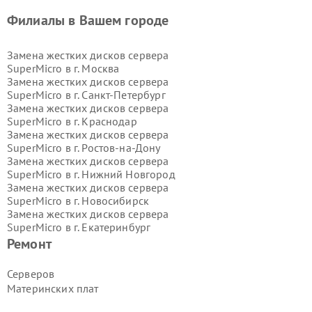
Филиалы в Вашем городе
Замена жестких дисков сервера
SuperMicro в г.
Москва
Замена жестких дисков сервера
SuperMicro в г.
Санкт-Петербург
Замена жестких дисков сервера
SuperMicro в г.
Краснодар
Замена жестких дисков сервера
SuperMicro в г.
Ростов-на-Дону
Замена жестких дисков сервера
SuperMicro в г.
Нижний Новгород
Замена жестких дисков сервера
SuperMicro в г.
Новосибирск
Замена жестких дисков сервера
SuperMicro в г.
Екатеринбург
Замена жестких дисков сервера
Ремонт
SuperMicro в г.
Казань
Замена жестких дисков сервера
Серверов
SuperMicro в г.
Воронеж
Материнских плат
Замена жестких дисков сервера
SuperMicro в г.
Волгоград