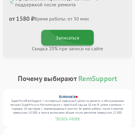
поддержкой после ремонта
от 1580 ₽
Время работы: от 30 мин
Записаться
Скидка 20% при записи на сайте
Почему выбирают
RemSupport
SuperMicroRemSupport — экспертный сервисный центр по ремонту и обслуживанию
техники SuperMicro в Магнитогорске с практикой свыше 10 лет. В штате компании —
порядка 18 мастеров с подтвержденным опытом. За время работы число клиентов
превысило 10 000, а также выполнено общее число ремонтов превысило 12 000.
Ежемесячно в сервисный центр поступает свыше 300 единиц техники, включая , , . Мы
Читать далее
беремся за задачи любой сложности и гарантируем высокое качество обслуживания
благодаря использованию современного оборудования.