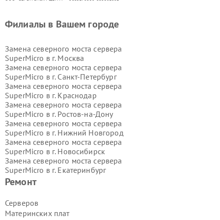
Филиалы в Вашем городе
Замена северного моста сервера
SuperMicro в г.
Москва
Замена северного моста сервера
SuperMicro в г.
Санкт-Петербург
Замена северного моста сервера
SuperMicro в г.
Краснодар
Замена северного моста сервера
SuperMicro в г.
Ростов-на-Дону
Замена северного моста сервера
SuperMicro в г.
Нижний Новгород
Замена северного моста сервера
SuperMicro в г.
Новосибирск
Замена северного моста сервера
SuperMicro в г.
Екатеринбург
Замена северного моста сервера
Ремонт
SuperMicro в г.
Казань
Замена северного моста сервера
Серверов
SuperMicro в г.
Воронеж
Материнских плат
Замена северного моста сервера