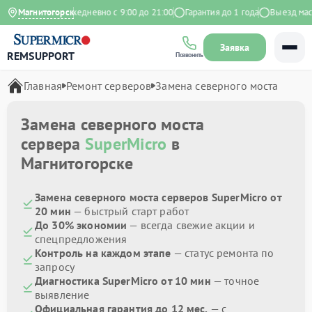
9 на Яндекс
Магнитогорск
Ежедневно с 9:00 до 21:00
Гарантия до 1 года
Выезд масте
Заявка
REMSUPPORT
Позвонить
Главная
Ремонт серверов
Замена северного моста
Замена северного моста
сервера
SuperMicro
в
Магнитогорске
Замена северного моста серверов SuperMicro от
20 мин
— быстрый старт работ
До 30% экономии
— всегда свежие акции и
спецпредложения
Контроль на каждом этапе
— статус ремонта по
запросу
Диагностика SuperMicro от 10 мин
— точное
выявление
Официальная гарантия до 12 мес.
— с