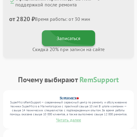
поддержкой после ремонта
от 2820 ₽
Время работы: от 30 мин
Записаться
Скидка 20% при записи на сайте
Почему выбирают
RemSupport
SuperMicroRemSupport — современный сервисный центр по ремонту и обслуживанию
техники SuperMicro в Магнитогорске с практикой свыше 10 лет. В штате компании —
свыше 14 технических специалистов с подтвержденным опытом. За время работы
помощь оказана свыше 10 000 клиентов, а также выполнено свыше 12 000 ремонтов.
Ежемесячно в сервисный центр поступает более 300 обращений, включая , , . Мы
Читать далее
работаем с широким спектром неисправностей и предлагаем стабильный уровень
сервиса благодаря квалификации мастеров.