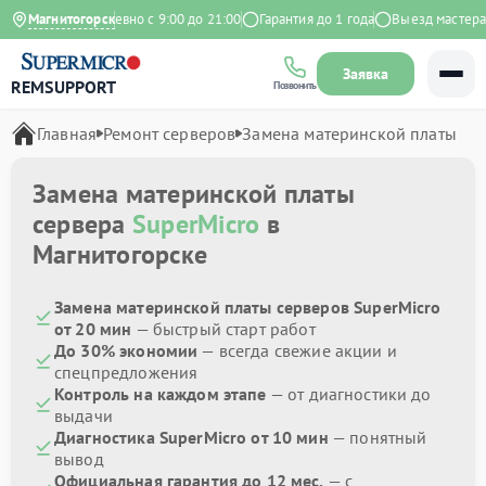
 Яндекс
Магнитогорск
Ежедневно с 9:00 до 21:00
Гарантия до 1 года
Выезд мастера б
Заявка
REMSUPPORT
Позвонить
Главная
Ремонт серверов
Замена материнской платы
Замена материнской платы
сервера
SuperMicro
в
Магнитогорске
Замена материнской платы серверов SuperMicro
от 20 мин
— быстрый старт работ
До 30% экономии
— всегда свежие акции и
спецпредложения
Контроль на каждом этапе
— от диагностики до
выдачи
Диагностика SuperMicro от 10 мин
— понятный
вывод
Официальная гарантия до 12 мес.
— с