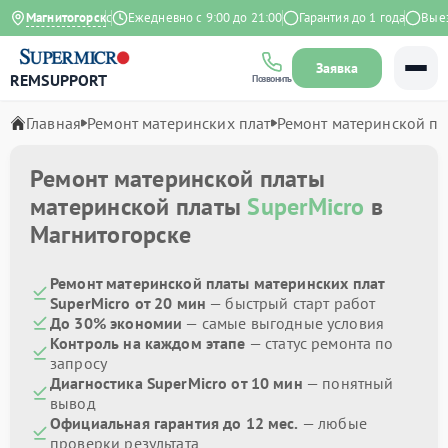
4.9 на Яндекс
Магнитогорск
Ежедневно с 9:00 до 21:00
Гарантия до 1 года
Выезд 
Заявка
REMSUPPORT
Позвонить
Главная
Ремонт материнских плат
Ремонт материнской пл
Ремонт материнской платы
материнской платы
SuperMicro
в
Магнитогорске
Ремонт материнской платы материнских плат
SuperMicro от 20 мин
— быстрый старт работ
До 30% экономии
— самые выгодные условия
Контроль на каждом этапе
— статус ремонта по
запросу
Диагностика SuperMicro от 10 мин
— понятный
вывод
Официальная гарантия до 12 мес.
— любые
проверки результата