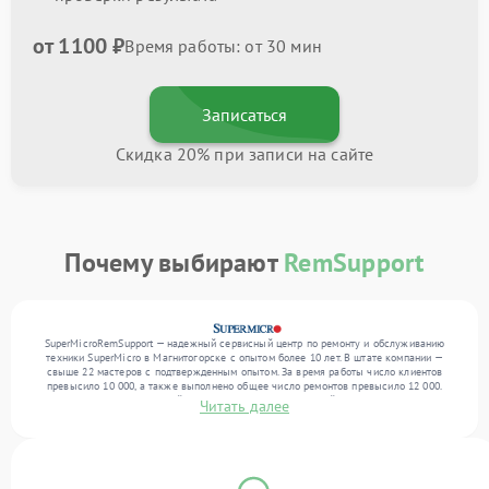
от 1100 ₽
Время работы: от 30 мин
Записаться
Скидка 20% при записи на сайте
Почему выбирают
RemSupport
SuperMicroRemSupport — надежный сервисный центр по ремонту и обслуживанию
техники SuperMicro в Магнитогорске с опытом более 10 лет. В штате компании —
свыше 22 мастеров с подтвержденным опытом. За время работы число клиентов
превысило 10 000, а также выполнено общее число ремонтов превысило 12 000.
Ежемесячно в сервисный центр поступает от 300 устройств, включая , , . Мы
Читать далее
выполняем ремонт различного уровня сложности и предлагаем стабильный уровень
сервиса благодаря опыту команды.