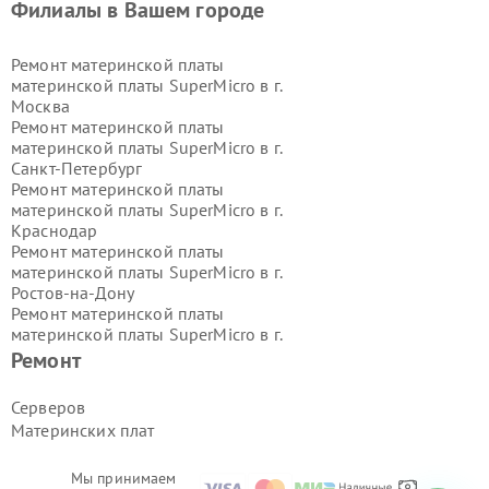
Филиалы в Вашем городе
Ремонт материнской платы
материнской платы SuperMicro в г.
Москва
Ремонт материнской платы
материнской платы SuperMicro в г.
Санкт-Петербург
Ремонт материнской платы
материнской платы SuperMicro в г.
Краснодар
Ремонт материнской платы
материнской платы SuperMicro в г.
Ростов-на-Дону
Ремонт материнской платы
материнской платы SuperMicro в г.
Нижний Новгород
Ремонт
Ремонт материнской платы
материнской платы SuperMicro в г.
Серверов
Новосибирск
Материнских плат
Ремонт материнской платы
материнской платы SuperMicro в г.
Екатеринбург
Мы принимаем